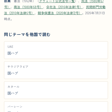
出典
憲法（1962年）（
クウェート公式法令一覧
）、
民法（1980年67
号）
、
商法（1980年68号）
、
会社法（2016年法律1号）
、
民間部門労働
法（2010年法律6号）
、
競争保護法（2020年法律72号）
。2026年7月31日
時点。
同じテーマを他国で読む
UAE
国ハブ
サウジアラビア
国ハブ
カタール
国ハブ
バーレーン