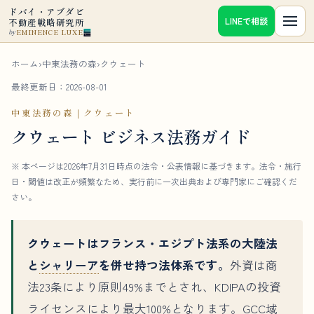
ドバイ・アブダビ
LINEで相談
不動産戦略研究所
EMINENCE LUXE
by
ホーム
›
中東法務の森
›
クウェート
最終更新日：2026-08-01
中東法務の森｜クウェート
クウェート ビジネス法務ガイド
※ 本ページは2026年7月31日時点の法令・公表情報に基づきます。法令・施行
日・閾値は改正が頻繁なため、実行前に一次出典および専門家にご確認くだ
さい。
クウェートはフランス・エジプト法系の大陸法
と
シャリーア
を併せ持つ法体系です。
外資は商
法23条により原則49%までとされ、KDIPAの投資
ライセンスにより最大100%となります。GCC域