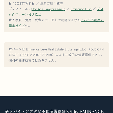
日：2026年7月31日 ／ 更新方針：随時
プロフィール：
One Asia Lawyers Group
／
Eminence Luxe
／
ブロ
ックチェーン推進協会
購入手順・費用・税金まで、通しで確認するなら
ドバイ不動産の
完全ガイド
へ。
本ページは Eminence Luxe Real Estate Brokerage L.L.C.（DLD ORN
47845／
ADREC
20260000902169）による一般的な情報提供であり、
個別の法律助言ではありません。
研ドバイ・アブダビ不動産戦略研究所by EMINENCE