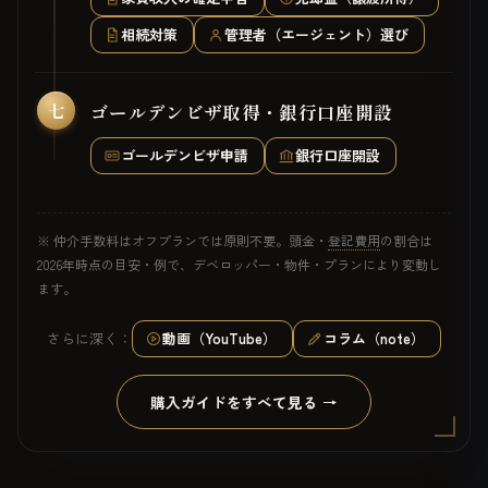
相続対策
管理者（エージェント）選び
七
ゴールデンビザ取得・銀行口座開設
ゴールデンビザ申請
銀行口座開設
※ 仲介手数料はオフプランでは原則不要。頭金・
登記費用
の割合は
2026年時点の目安・例で、デベロッパー・物件・プランにより変動し
ます。
さらに深く：
動画（YouTube）
コラム（note）
購入ガイドをすべて見る →