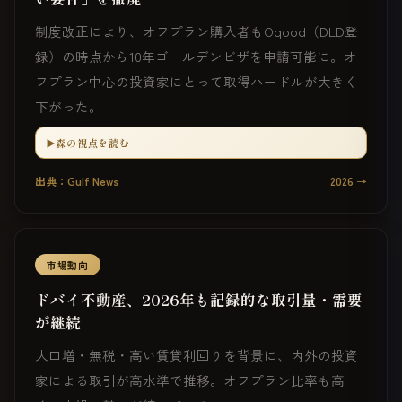
制度改正により、オフプラン購入者もOqood（DLD登
録）の時点から10年ゴールデンビザを申請可能に。オ
フプラン中心の投資家にとって取得ハードルが大きく
下がった。
▶️森の視点を読む
出典：Gulf News
2026 →
市場動向
ドバイ不動産、2026年も記録的な取引量・需要
が継続
人口増・無税・高い賃貸利回りを背景に、内外の投資
家による取引が高水準で推移。オフプラン比率も高