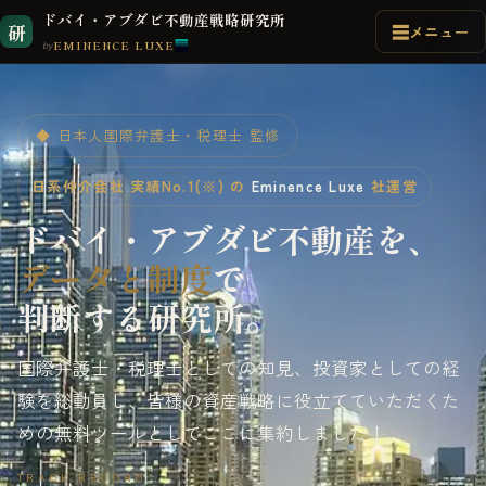
ドバイ・アブダビ不動産戦略研究所
研
EMINENCE LUXE
by
7
11
◆ 日本人国際弁護士・税理士 監修
日系仲介会社 実績No.1(※) の
Eminence Luxe
社運営
ドバイ・アブダビ
不動産を、
データと制度
で
判断する研究所。
国際弁護士・税理士としての知見、投資家としての経
験を総動員し、皆様の資産戦略に役立てていただくた
めの無料ツールとしてここに集約しました！
TRACK RECORD