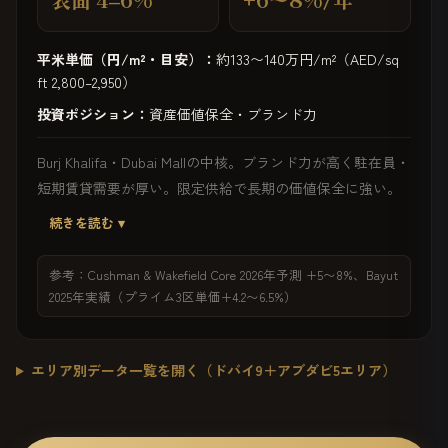
平米単価（円/m²・目安）：
約133〜140万円/m²（AED/sq
ft 2,800–2,950）
投資ポジション：
資産価値保全・ブランド力
Burj Khalifa・Dubai Mallの中核。ブランド力が高く駐在員・
短期賃貸需要が厚い。限定供給で長期の価値保全に強い。
続きを読む ▾
参考：Cushman & Wakefield Core 2026年予測 +5〜8%、Bayut
2025年実績（プライム3区単価+4.2〜6.5%）
エリア別データ一覧を開く（ドバイ9＋アブダビ5エリア）