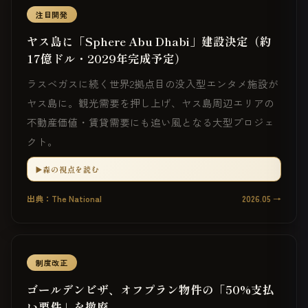
注目開発
ヤス島に「Sphere Abu Dhabi」建設決定（約
17億ドル・2029年完成予定）
ラスベガスに続く世界2拠点目の没入型エンタメ施設が
ヤス島に。観光需要を押し上げ、ヤス島周辺エリアの
不動産価値・賃貸需要にも追い風となる大型プロジェ
クト。
▶️森の視点を読む
出典：The National
2026.05 →
制度改正
ゴールデンビザ、オフプラン物件の「50%支払
い要件」を撤廃