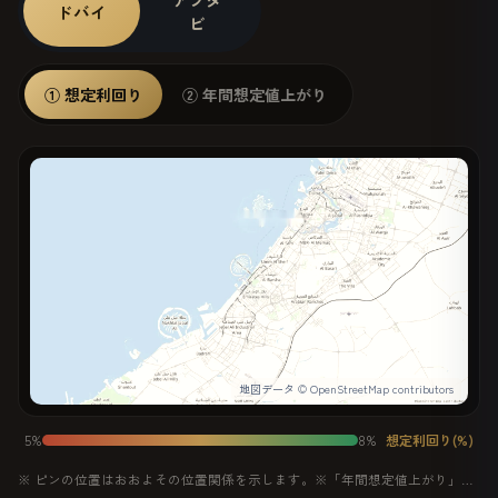
ドバイ
ビ
① 想定利回り
② 年間想定値上がり
地図データ © OpenStreetMap contributors
5%
8%
想定利回り(%)
クリークハーバー
※ ピンの位置はおおよその位置関係を示します。※「年間想定値上がり」は
ダウンタウン