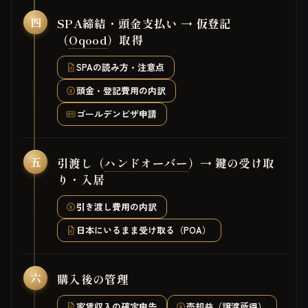
四
SPA締結・頭金支払い → 仮登記
（
Oqood
）取得
SPAの読み方・注意点
頭金・登記費用の内訳
ゴールデンビザ申請
五
引渡し（
ハンドオーバー
）→ 鍵の受け取
り・入居
引き渡し費用の内訳
日本にいるまま受け取る（POA）
六
購入後の管理
家賃収入の確定申告
売却益（譲渡所得）