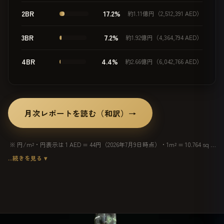
2BR
17.2%
約1.11億円（2,512,391 AED）
3BR
7.2%
約1.92億円（4,364,794 AED）
4BR
4.4%
約2.66億円（6,042,766 AED）
月次レポートを読む（和訳）→
※ 円/m²・円表示は 1 AED = 44円（2026年7月9日時点）・1m² = 10.764 sq ft
で換算した参考値です。出典：Property Monitor（propertymonitor.ae）市場
…続きを見る ▾
データに基づく参考値で、将来の成果を示すものではありません。