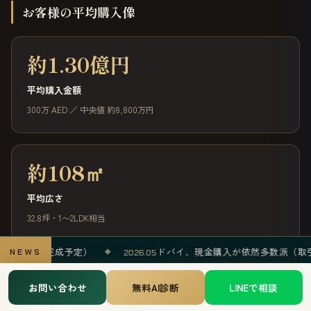
お客様の平均購入像
約1.30億円
平均購入金額
300万 AED ／ 中央値 約8,800万円
約108㎡
平均広さ
32.8坪・1〜2LDK相当
年完成予定）
ドバイ、現金購入が依然多数派（取引の8割超）
NEWS
◆
2026.05
約113万円
お問い合わせ
無料AI診断
LINEで相談
平均㎡単価