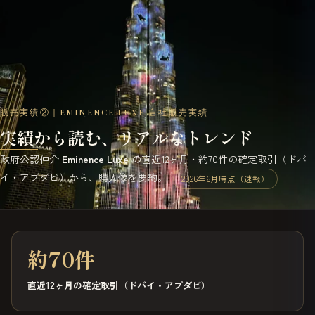
販売実績②｜EMINENCE LUXE 自社販売実績
実績から読む、リアルなトレンド
政府公認仲介
Eminence Luxe
の直近12ヶ月・約70件の確定取引（ドバ
イ・アブダビ）から、購入像を要約。
2026年6月時点（速報）
約70件
直近12ヶ月の確定取引（ドバイ・アブダビ）