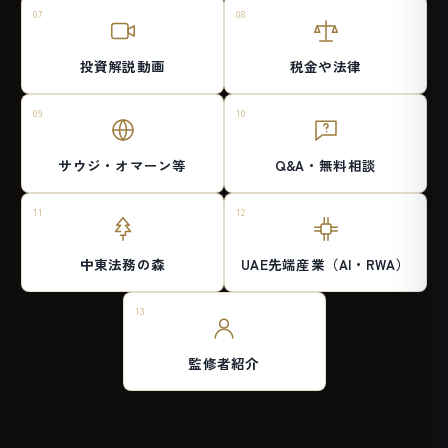
07
08
投資解説動画
税金や法律
09
10
サウジ・
オマーン等
Q&A・
無料相談
11
12
中東法務の森
UAE先端産業
（AI・RWA）
13
監修者紹介