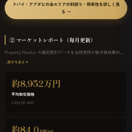
ドバイ・アブダビの全エリアの利回り・将来性を詳しく見
る →
② マーケットレポート（毎月更新）
Property Monitor の確定取引データを当研究所が毎月独自集計・
和訳。最新月は
2026年7月
（取引 12,858件・総額 26.2B AED）。
…続きを見る ▾
約8,952万円
平均取引価格
2,034,531 AED
約84.0
万円/m²