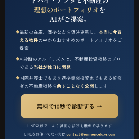
ドバイ・アブダビ不動産の
理想のポートフォリオ
を
AIがご提案。
最新の在庫、価格などを随時更新し、
本当に今買
◆
える物件
の中からおすすめのポートフォリオをご
提案
AI診断のアルゴリズムは、不動産投資戦略のプロ
◆
である
当社が独自に開発
国際弁護士でもあり適格機関投資家でもある監修
◆
者の不動産戦略を
余すことなく公開
します
無料で10秒で診断する →
LINE登録で より詳細な診断も無料で承ります
LINEをお使いでない方は
contact@eminenceluxe.com