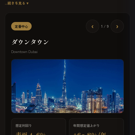
公表予測・市場実績に基づく当社想定であり、将来の成果を保証するもので
パームジュメイラ
…続きを見る ▾
ドバイヒルズ
はありません。出典数値の時点：2025年実績・2026年予測（2026年6月確
ドバイマリーナ
認）。
パームジェベルアリ
JVC
‹
›
1 / 9
定番中心
サウス
ダウンタウン
Downtown Dubai
想定利回り
年間想定値上がり
表面 4–6%
+6〜8%/年