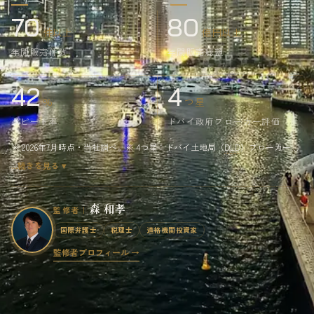
70
80
件以上
億円以上
年間販売件数
年間販売総額
42
4
%
つ星
リピート率
ドバイ政府ブローカー評価
※ 2026年7月時点・当社調べ。※ 4つ星：ドバイ土地局（
DLD
）ブローカー評
価・2026年7月時点。日系不動産仲介会社における最高ランクです。
…続きを見る ▾
森 和孝
監修者
国際弁護士
税理士
適格機関投資家
監修者プロフィール →