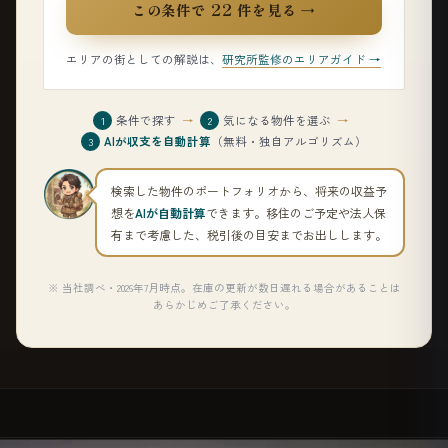
22
この条件で
件を見る →
エリアの街としての解説は、
研究所監修のエリアガイド →
条件で探す
→
気になる物件を選ぶ
→
1
2
AIが収支を自動計算
（無料・独自アルゴリズム）
3
検索した物件のポートフォリオから、将来の収益予
想を
AIが自動計算
できます。移住のご予定や法人保
有まで考慮した、税引後の目安までお出しします。
※ 当社調べ・2026年7月時点。在庫の更新が数日遅れる場合があることは
あらかじめご了承ください。