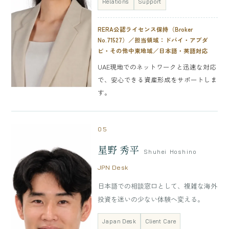
Relations
Support
RERA公認ライセンス保持（Broker
No.71527）／担当領域：ドバイ・アブダ
ビ・その他中東地域／日本語・英語対応
UAE現地でのネットワークと迅速な対応
で、安心できる資産形成をサポートしま
す。
05
星野 秀平
Shuhei Hoshino
JPN Desk
日本語での相談窓口として、複雑な海外
投資を迷いの少ない体験へ変える。
Japan Desk
Client Care