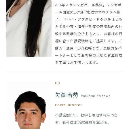
2016年よりシンガポール移住。シンガポ
ール国立大LKYSPP地政学プログラム修
了。ドバイ・アブダビ・サウジをはじめ
とする中東・海外不動産の市場動向の比
較や地政学的分析をもとに、お客様の目
標に合った投資戦略をご提案します。ご
購入・運用・EXIT戦略まで、長期的なパ
ートナーとしてお客様の大切な資産形成
を丁寧にお手伝いします。
03
矢澤 若勢
Wakase Yazawa
Sales Director
不動産歴11年。数字と現地情報をつな
ぎ、物件選定の解像度を高める。