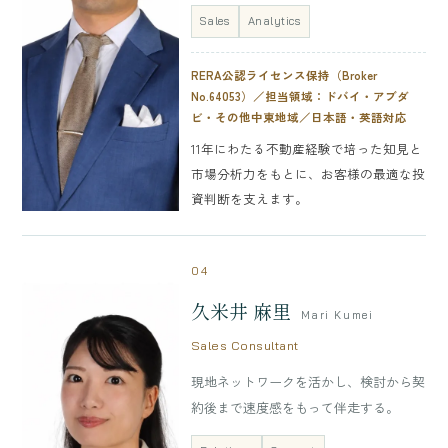
Sales
Analytics
RERA公認ライセンス保持（Broker
No.64053）／担当領域：ドバイ・アブダ
ビ・その他中東地域／日本語・英語対応
11年にわたる不動産経験で培った知見と
市場分析力をもとに、お客様の最適な投
資判断を支えます。
04
久米井 麻里
Mari Kumei
Sales Consultant
現地ネットワークを活かし、検討から契
約後まで速度感をもって伴走する。