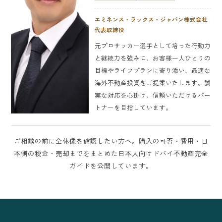
エミネンス・ラックス・ジャパン株式会社
代表取締役
元プロサッカー選手として培った行動力
と継続力を強みに、お客様一人ひとりの
目標やライフプランに寄り添い、最適な
海外不動産投資をご提案いたします。誠
実な対応を心掛け、信頼いただけるパー
トナーを目指しています。
ご相談の前に全体像を確認したい方へ。購入の可否・費用・日
本側の税金・売却までをまとめた
日本人向けドバイ不動産完全
ガイド
を公開しています。