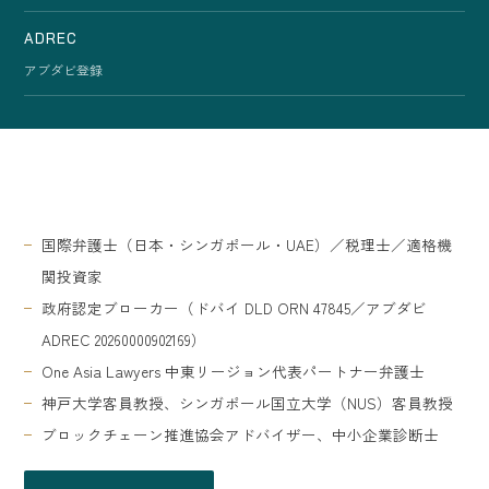
ADREC
アブダビ登録
国際弁護士（日本・シンガポール・UAE）／税理士／適格機
関投資家
政府認定ブローカー（ドバイ DLD ORN 47845／アブダビ
ADREC 20260000902169）
One Asia Lawyers 中東リージョン代表パートナー弁護士
神戸大学客員教授、シンガポール国立大学（NUS）客員教授
ブロックチェーン推進協会アドバイザー、中小企業診断士