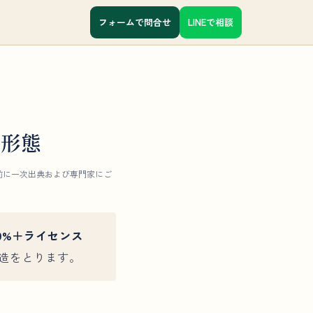
フォームで問合せ
LINEで相談
出形態
行前に一次出典および専門家にご
9%＋ライセンス
造をとります。