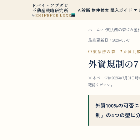
ドバイ・アブダビ
AI診断
物件検索
購入ガイド
エ
不動産戦略研究所
EMINENCE LUXE
by
ホーム
›
中東法務の森
›
7カ国
最終更新日：2026-08-01
中東法務の森｜7カ国比
外資規制の7
※ 本ページは2026年7月
確認ください。
外資100%の可否
制」の4つの型に