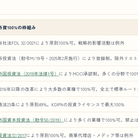
外資100%の枠組み
会社法FDL 32/2021により原則100%可。戦略的影響活動は例外
新投資法（勅令M/19号・2025年2月施行）により登録制。除外リスト
外国投資法（2019年法律1号）
によりMOCI承認制。多くの分野で100
2016年以降の改革により大多数の業種で100%可。全土で標準ルー
商法23条により原則49%。KDIPAの投資ライセンスで最大100%
外国資本投資法（勅令50/2019）
により多くの業種で100%可。禁止は
投資法72/2017
により原則100%可。商業代理店・メディア等は例外