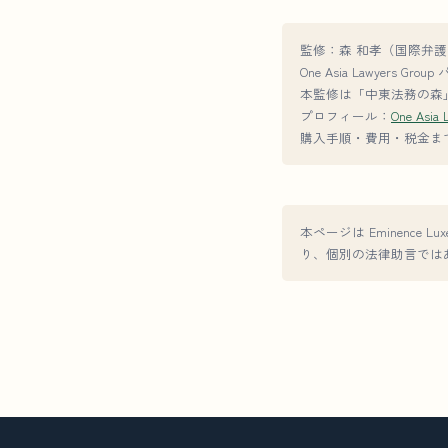
監修：森 和孝（国際弁護
One Asia Lawyers G
本監修は「中東法務の森」
プロフィール：
One Asia 
購入手順・費用・税金ま
本ページは Eminence Luxe R
り、個別の法律助言では