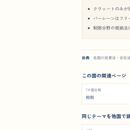
クウェートのみが
バーレーンはフリー
制限分野の根拠法
出典
各国の投資法・会社法。2
この国の関連ページ
7カ国比較
税制
同じテーマを他国で