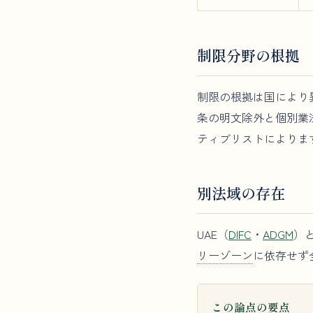
制限分野の根拠
制限の根拠は国により
条の明文除外と個別業法
ティブリストによりま
別法域の存在
UAE（
DIFC
・
ADGM
）
リーゾーン
に依存せず
この論点の要点