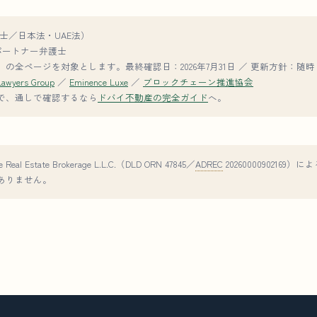
士／日本法・UAE法）
roup パートナー弁護士
の全ページを対象とします。最終確認日：2026年7月31日 ／ 更新方針：随時
Lawyers Group
／
Eminence Luxe
／
ブロックチェーン推進協会
で、通しで確認するなら
ドバイ不動産の完全ガイド
へ。
eal Estate Brokerage L.L.C.（DLD ORN 47845／
ADREC
2026000090216
ありません。