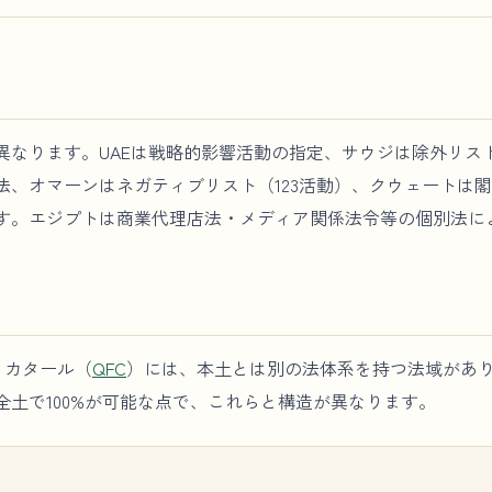
異なります。UAEは戦略的影響活動の指定、サウジは除外リス
、オマーンはネガティブリスト（123活動）、クウェートは閣僚決
す。エジプトは商業代理店法・メディア関係法令等の個別法に
とカタール（
QFC
）には、本土とは別の法体系を持つ法域があ
全土で100%が可能な点で、これらと構造が異なります。