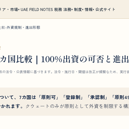
UAE FIELD NOTES
税務
公式サイト
リア・市場
法務
制度
情報
▾
▾
▾
▾
比較
›
外資規制・進出形態
較
カ国比較｜100%出資の可否と進
31日時点の法令・公表情報に基づきます。法令・施行日・閾値は改正が頻繁なため、実
について、7カ国は「原則可」「登録制」「承認制」「原則4
分かれます。
クウェートのみが原則として外資を制限する構