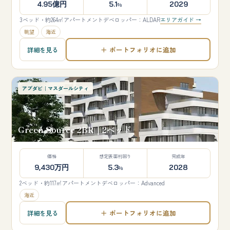
4.95億円
5.1
2029
%
3ベッド・約264㎡
アパートメント
デベロッパー：ALDAR
エリアガイド →
眺望
海近
＋ ポートフォリオに追加
詳細を見る
アブダビ｜マスダールシティ
Green Source 2BR｜2ベッド
価格
想定表面利回り
完成年
9,430万円
5.3
2028
%
2ベッド・約117㎡
アパートメント
デベロッパー：Advanced
海近
＋ ポートフォリオに追加
詳細を見る