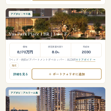
アブダビ｜ヤス島
Yas Park Place 1 BR｜1ベッド
価格
想定表面利回り
完成年
8,170万円
8.0
2030
%
1ベッド・約81㎡
アパートメント
デベロッパー：ALDAR
エリアガイド →
海近
＋ ポートフォリオに追加
詳細を見る
アブダビ｜アルリーム島