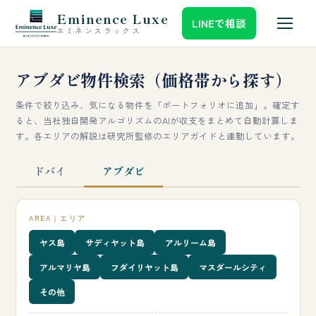
Eminence Luxe
LINEで相談
エミネンスラックス
アブダビ物件検索（価格帯から探す）
条件で絞り込み、気になる物件を「ポートフォリオに追加」。確定す
ると、当社独自開発アルゴリズムのAIが収支をまとめて自動計算しま
す。各エリアの解説は研究所監修のエリアガイドと連動しています。
ドバイ
アブダビ
AREA｜エリア
ヤス島
サディヤット島
アルリーム島
アルマリヤ島
フダイリヤット島
マスダールシティ
その他