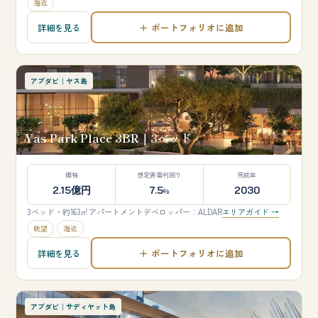
海近
＋ ポートフォリオに追加
詳細を見る
アブダビ｜ヤス島
Yas Park Place 3BR｜3ベッド
価格
想定表面利回り
完成年
2.15億円
7.5
2030
%
3ベッド・約163㎡
アパートメント
デベロッパー：ALDAR
エリアガイド →
眺望
海近
＋ ポートフォリオに追加
詳細を見る
アブダビ｜サディヤット島