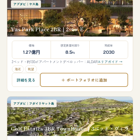
アブダビ｜ヤス島
Yas Park Place 2BR｜2ベッド
価格
想定表面利回り
完成年
1.27億円
8.5
2030
%
2ベッド・約130㎡
アパートメント
デベロッパー：ALDAR
エリアガイド →
海近
眺望
＋ ポートフォリオに追加
詳細を見る
アブダビ｜フダイリヤット島
Golf Estates 3BR Townhouse｜3ベッド・ヴィラ