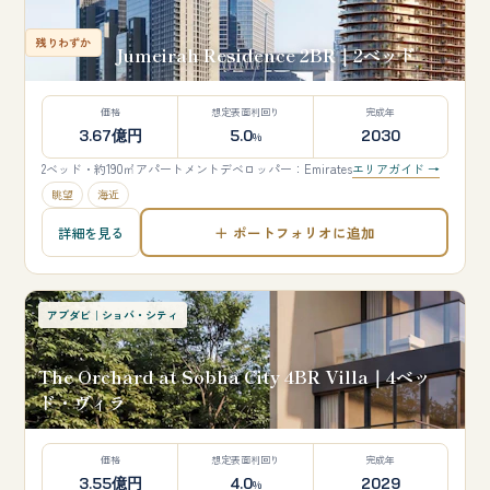
残りわずか
Jumeirah Residence 2BR｜2ベッド
価格
想定表面利回り
完成年
3.67億円
5.0
2030
%
2ベッド・約190㎡
アパートメント
デベロッパー：Emirates
エリアガイド →
眺望
海近
＋ ポートフォリオに追加
詳細を見る
アブダビ｜ショバ・シティ
The Orchard at Sobha City 4BR Villa｜4ベッ
ド・ヴィラ
価格
想定表面利回り
完成年
3.55億円
4.0
2029
%