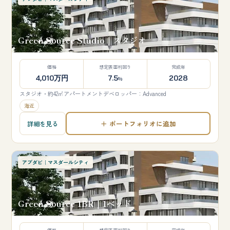
Green Source Studio｜スタジオ
価格
想定表面利回り
完成年
4,010万円
7.5
2028
%
スタジオ・約42㎡
アパートメント
デベロッパー：Advanced
海近
＋ ポートフォリオに追加
詳細を見る
アブダビ｜マスダールシティ
Green Source 1BR｜1ベッド