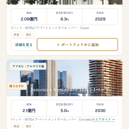
価格
想定表面利回り
完成年
2.09億円
6.3
2029
%
3ベッド・約155㎡
アパートメント
デベロッパー：Cosmo
眺望
海近
＋ ポートフォリオに追加
詳細を見る
アブダビ｜アルマリヤ島
残りわずか
Jumeirah Residence 1BR｜1ベッド
価格
想定表面利回り
完成年
2.1億円
5.0
2030
%
1ベッド・約115㎡
アパートメント
デベロッパー：Emirates
エリアガイド →
眺望
海近