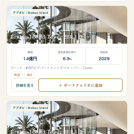
アブダビ｜Brabus Island
Brabus Island Tower 2BR｜2ベッド
価格
想定表面利回り
完成年
1.4億円
6.3
2029
%
2ベッド・約107㎡
アパートメント
デベロッパー：Cosmo
眺望
海近
＋ ポートフォリオに追加
詳細を見る
アブダビ｜Brabus Island
Brabus Island Tower 3BR｜3ベッド