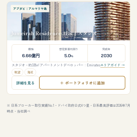
アブダビ｜アルマリヤ島
Jumeirah Residence 3BR｜スタジオ
価格
想定表面利回り
完成年
6.66億円
5.0
2030
%
スタジオ・約328㎡
アパートメント
デベロッパー：Emirates
エリアガイド →
眺望
海近
＋ ポートフォリオに追加
詳細を見る
※ 日系ブローカー取引実績No.1・ドバイ政府公式4つ星・日系最高評価は2026年7月
時点・当社調べ