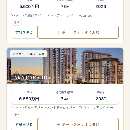
価格
想定表面利回り
完成年
5,600万円
7.0
2028
%
1ベッド・約68㎡
アパートメント
デベロッパー：Advanced
海近
＋ ポートフォリオに追加
詳細を見る
アブダビ｜アルリーム島
TARA PARK 1BR｜1ベッド
価格
想定表面利回り
完成年
6,880万円
7.4
2030
%
1ベッド・約81㎡
アパートメント
デベロッパー：MODON
エリアガイド →
海近
＋ ポートフォリオに追加
詳細を見る