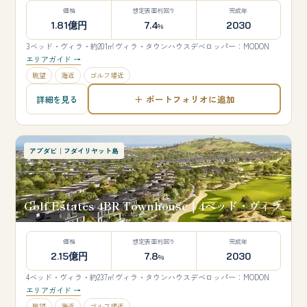
価格
想定表面利回り
完成年
1.81億円
7.4
2030
%
3ベッド・ヴィラ・約201㎡
ヴィラ・タウンハウス
デベロッパー：MODON
エリアガイド →
眺望
海近
ゴルフ場近
＋ ポートフォリオに追加
詳細を見る
アブダビ｜フダイリヤット島
Golf Estates 4BR Townhouse｜4ベッド・ヴィラ
価格
想定表面利回り
完成年
2.15億円
7.8
2030
%
4ベッド・ヴィラ・約237㎡
ヴィラ・タウンハウス
デベロッパー：MODON
エリアガイド →
眺望
海近
ゴルフ場近