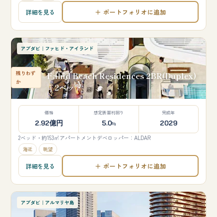
＋ ポートフォリオに追加
詳細を見る
アブダビ｜ファヒド・アイランド
残りわず
Fahid Beach Residences 2BR(Duplex)
か
｜2ベッド
価格
想定表面利回り
完成年
2.92億円
5.0
2029
%
2ベッド・約153㎡
アパートメント
デベロッパー：ALDAR
海近
眺望
＋ ポートフォリオに追加
詳細を見る
アブダビ｜アルマリヤ島