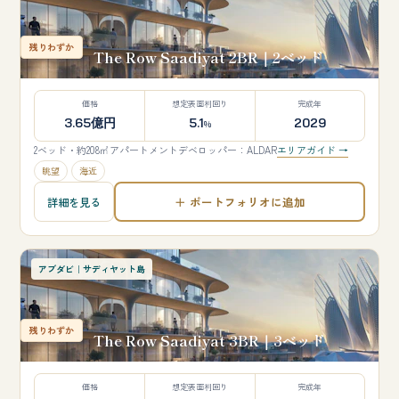
残りわずか
The Row Saadiyat 2BR｜2ベッド
価格
想定表面利回り
完成年
3.65億円
5.1
2029
%
2ベッド・約208㎡
アパートメント
デベロッパー：ALDAR
エリアガイド →
眺望
海近
＋ ポートフォリオに追加
詳細を見る
アブダビ｜サディヤット島
残りわずか
The Row Saadiyat 3BR｜3ベッド
価格
想定表面利回り
完成年