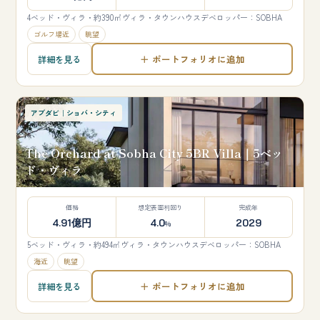
4ベッド・ヴィラ・約390㎡
ヴィラ・タウンハウス
デベロッパー：SOBHA
ゴルフ場近
眺望
＋ ポートフォリオに追加
詳細を見る
アブダビ｜ショバ・シティ
The Orchard at Sobha City 5BR Villa｜5ベッ
ド・ヴィラ
価格
想定表面利回り
完成年
4.91億円
4.0
2029
%
5ベッド・ヴィラ・約494㎡
ヴィラ・タウンハウス
デベロッパー：SOBHA
海近
眺望
＋ ポートフォリオに追加
詳細を見る