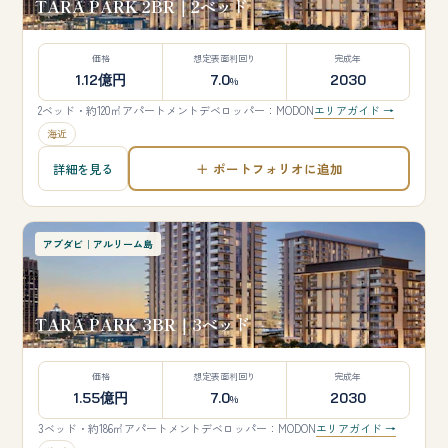
TARA PARK 2BR｜2ベッド
価格
想定表面利回り
完成年
1.12億円
7.0
2030
%
2ベッド・約120㎡
アパートメント
デベロッパー：MODON
エリアガイド →
海近
＋ ポートフォリオに追加
詳細を見る
アブダビ｜アルリーム島
TARA PARK 3BR｜3ベッド
価格
想定表面利回り
完成年
1.55億円
7.0
2030
%
3ベッド・約186㎡
アパートメント
デベロッパー：MODON
エリアガイド →