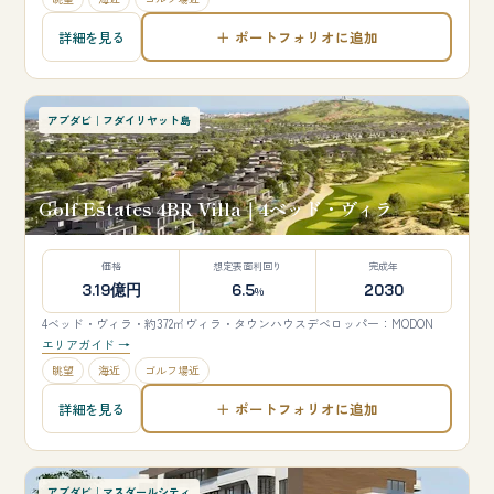
＋ ポートフォリオに追加
詳細を見る
アブダビ｜フダイリヤット島
Golf Estates 4BR Villa｜4ベッド・ヴィラ
価格
想定表面利回り
完成年
3.19億円
6.5
2030
%
4ベッド・ヴィラ・約372㎡
ヴィラ・タウンハウス
デベロッパー：MODON
エリアガイド →
眺望
海近
ゴルフ場近
＋ ポートフォリオに追加
詳細を見る
アブダビ｜マスダールシティ