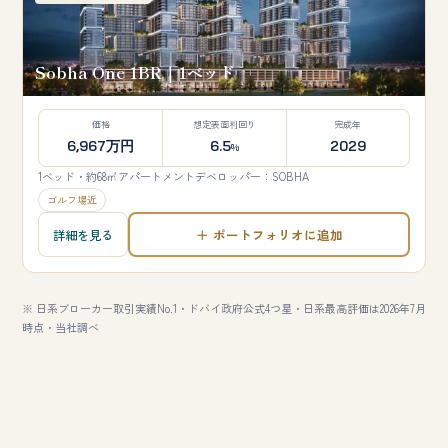
Sobha One 1BR｜1ベッド
価格
想定表面利回り
完成年
6,967万円
6.5
2029
%
1ベッド・約68㎡
アパートメント
デベロッパー：SOBHA
ゴルフ場近
＋ ポートフォリオに追加
詳細を見る
※ 日系ブローカー取引実績No.1・ドバイ政府公式4つ星・日系最高評価は2026年7月
時点・当社調べ