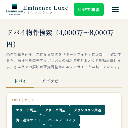
Eminence Luxe
LINEで相談
エミネンスラックス
ドバイ物件検索（4,000万〜8,000万
円）
条件で絞り込み、気になる物件を「ポートフォリオに追加」。確定す
ると、当社独自開発アルゴリズムのAIが収支をまとめて自動計算しま
す。各エリアの解説は研究所監修のエリアガイドと連動しています。
ドバイ
アブダビ
AREA｜エリア
マリーナ周辺
クリーク周辺
ダウンタウン周辺
海・運河サイド
パームジュメイラ