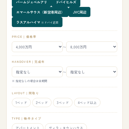
パームジェベルアリ
ドバイヒルズ
エマールサウス（新空港周辺）
JVC周辺
ラスアルハイマ
※ドバイ近郊
PRICE｜価格帯
〜
HANDOVER｜完成年
〜
※ 指定なしの場合は全期間
LAYOUT｜間取り
1ベッド
2ベッド
3ベッド
4ベッド以上
TYPE｜物件タイプ
アパートメント
ヴィラ・タウンハウス