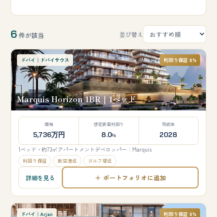
6
並び替え
件が該当
ドバイ｜ドバイサウス
利回り保証 8%
Marquis Horizon 1BR｜1ベッド
価格
想定表面利回り
完成年
5,736万円
8.0
2028
%
1ベッド・約73㎡
アパートメント
デベロッパー：Marquis
利回り保証
新空港近
ゴルフ場近
＋ ポートフォリオに追加
詳細を見る
ドバイ｜Arjan
利回り保証 8%