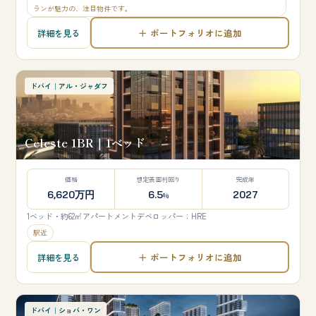
ランが魅力の、注目物件です。
＋ ポートフォリオに追加
詳細を見る
ドバイ｜アル・ジャダフ
Celeste 1BR｜1ベッド
価格
想定表面利回り
完成年
6,620万円
6.5
2027
%
1ベッド・約62㎡
アパートメント
デベロッパー：HRE
駅近
＋ ポートフォリオに追加
詳細を見る
ドバイ｜ショバ・ワン