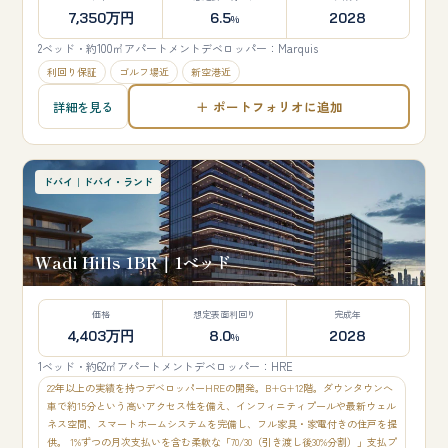
7,350万円
6.5
2028
%
2ベッド・約100㎡
アパートメント
デベロッパー：Marquis
利回り保証
ゴルフ場近
新空港近
＋ ポートフォリオに追加
詳細を見る
ドバイ｜ドバイ・ランド
Wadi Hills 1BR｜1ベッド
価格
想定表面利回り
完成年
4,403万円
8.0
2028
%
1ベッド・約62㎡
アパートメント
デベロッパー：HRE
22年以上の実績を持つデベロッパーHREの開発。B+G+12階。ダウンタウンへ
車で約15分という高いアクセス性を備え、インフィニティプールや最新ウェル
ネス空間、スマートホームシステムを完備し、フル家具・家電付きの住戸を提
供。 1%ずつの月次支払いを含む柔軟な「70/30（引き渡し後30%分割）」支払プ