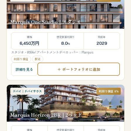
Marquis One Studio｜スタジオ
価格
想定表面利回り
完成年
6,450万円
8.0
2029
%
スタジオ・約84㎡
アパートメント
デベロッパー：Marquis
利回り保証
駅近
＋ ポートフォリオに追加
詳細を見る
ドバイ｜ドバイサウス
利回り保証 8%
Marquis Horizon 2BR｜2ベッド
価格
想定表面利回り
完成年