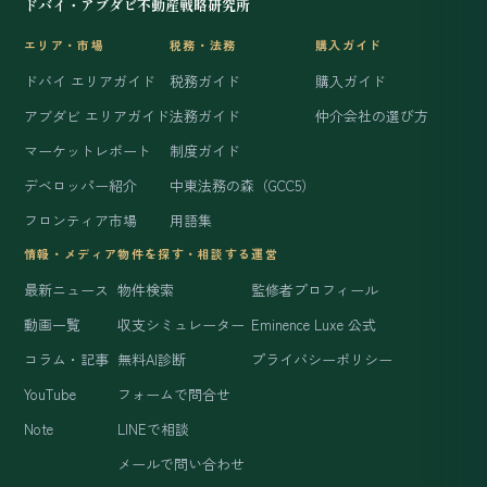
ドバイ・アブダビ不動産戦略研究所
エリア・市場
税務・法務
購入ガイド
ドバイ エリアガイド
税務ガイド
購入ガイド
アブダビ エリアガイド
法務ガイド
仲介会社の選び方
マーケットレポート
制度ガイド
デベロッパー紹介
中東法務の森（GCC5）
フロンティア市場
用語集
情報・メディア
物件を探す・相談する
運営
最新ニュース
物件検索
監修者プロフィール
動画一覧
収支シミュレーター
Eminence Luxe 公式
コラム・記事
無料AI診断
プライバシーポリシー
YouTube
フォームで問合せ
Note
LINEで相談
メールで問い合わせ