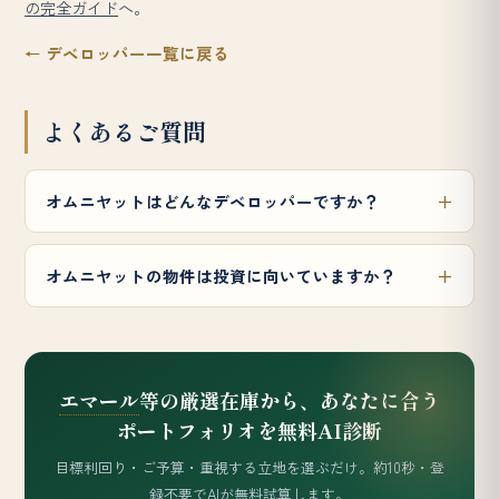
の完全ガイド
へ。
← デベロッパー一覧に戻る
よくあるご質問
オムニヤットはどんなデベロッパーですか？
オムニヤットの物件は投資に向いていますか？
エマール
等の厳選在庫から、あなたに合う
ポートフォリオを無料AI診断
目標利回り・ご予算・重視する立地を選ぶだけ。約10秒・登
録不要でAIが無料試算します。