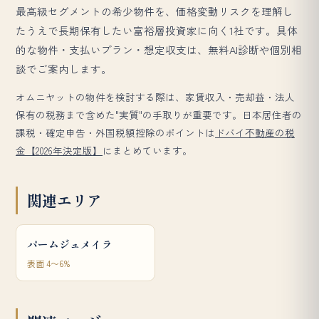
最高級セグメントの希少物件を、価格変動リスクを理解し
たうえで長期保有したい富裕層投資家に向く1社です。具体
的な物件・支払いプラン・想定収支は、無料AI診断や個別相
談でご案内します。
オムニヤットの物件を検討する際は、家賃収入・売却益・法人
保有の税務まで含めた"実質"の手取りが重要です。日本居住者の
課税・確定申告・外国税額控除のポイントは
ドバイ不動産の税
金【2026年決定版】
にまとめています。
関連エリア
パームジュメイラ
表面 4〜6%