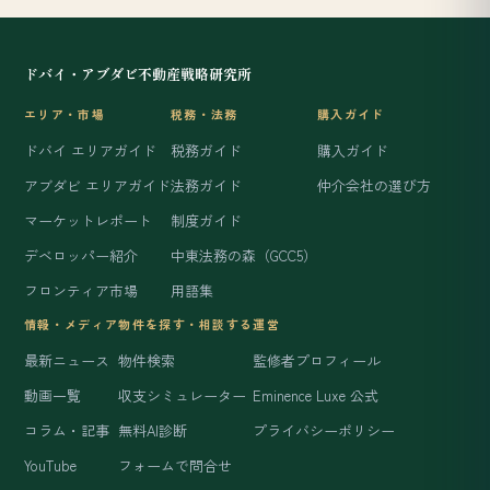
ドバイ・アブダビ不動産戦略研究所
エリア・市場
税務・法務
購入ガイド
ドバイ エリアガイド
税務ガイド
購入ガイド
アブダビ エリアガイド
法務ガイド
仲介会社の選び方
マーケットレポート
制度ガイド
デベロッパー紹介
中東法務の森（GCC5）
フロンティア市場
用語集
情報・メディア
物件を探す・相談する
運営
最新ニュース
物件検索
監修者プロフィール
動画一覧
収支シミュレーター
Eminence Luxe 公式
コラム・記事
無料AI診断
プライバシーポリシー
YouTube
フォームで問合せ