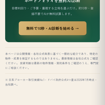
ポートフォリオを無料AI診断
目標利回り・ご予算・重視する立地を選ぶだけ。約10秒・登
録不要でAIが無料試算します。
無料で10秒・AI診断を始める →
本ページは公開情報・各社公式発表に基づく一般的な紹介であり、特定の
物件・成果を保証するものではありません。最新情報は各社公式をご確認
ください。 投資判断は最新の物件情報・契約条件をご確認のうえ、専門家
にご相談ください。
※ 日系ブローカー取引実績No.1・ドバイ政府公式4つ星は2026年7月時点・
当社調べ。