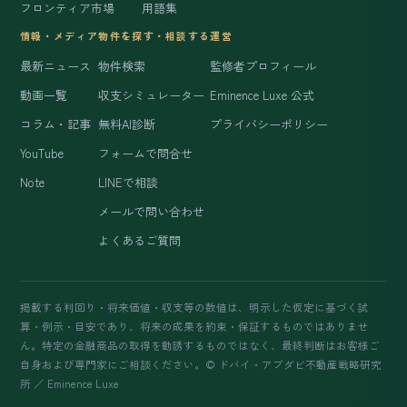
フロンティア市場
用語集
情報・メディア
物件を探す・相談する
運営
最新ニュース
物件検索
監修者プロフィール
動画一覧
収支シミュレーター
Eminence Luxe 公式
コラム・記事
無料AI診断
プライバシーポリシー
YouTube
フォームで問合せ
Note
LINEで相談
メールで問い合わせ
よくあるご質問
掲載する利回り・将来価値・収支等の数値は、明示した仮定に基づく試
算・例示・目安であり、将来の成果を約束・保証するものではありませ
ん。特定の金融商品の取得を勧誘するものではなく、最終判断はお客様ご
自身および専門家にご相談ください。© ドバイ・アブダビ不動産戦略研究
所 ／ Eminence Luxe