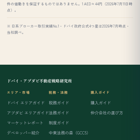
件の値動きを保証するものではありません。1 AED ≈ 44円（2026年7月11日時
点）。
※ 日系ブローカー取引実績No.1・ドバイ政府公式4つ星は2026年7月時点・
当社調べ。
ドバイ・アブダビ不動産戦略研究所
エリア・市場
税務・法務
購入ガイド
ドバイ エリアガイド
税務ガイド
購入ガイド
アブダビ エリアガイド
法務ガイド
仲介会社の選び方
マーケットレポート
制度ガイド
デベロッパー紹介
中東法務の森（GCC5）