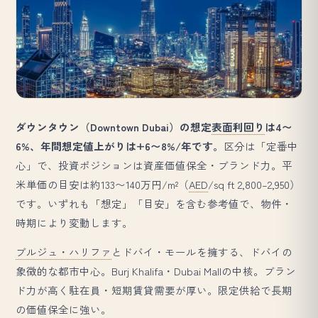
ダウンタウン（Downtown Dubai）の想定
表面利回り
は4〜
6%、年間想定値上がりは+6〜8%/年です。
区分は「定番中
心」で、投資ポジションは資産価値保全・ブランド力。平
米単価の目安は約133〜140万円/m²（
AED
/sq ft 2,800–2,950）
です。いずれも「想定」「目安」を含む参考値で、物件・
時期により変動します。
ブルジュ・ハリファ
とドバイ・モールを擁する、ドバイの
象徴的な都市中心。Burj Khalifa・Dubai Mallの中核。ブラン
ド力が高く駐在員・短期賃貸需要が厚い。限定供給で長期
の価値保全に強い。