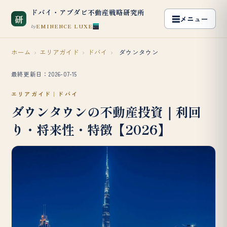
ドバイ・アブダビ不動産戦略研究所
研
EMINENCE LUXE
by
ホーム
›
エリアガイド
›
ドバイ
›
ダウンタウン
最終更新日：2026-07-15
エリアガイド｜ドバイ
ダウンタウンの不動産投資｜利回
り・将来性・特徴【2026】