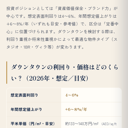
投資ポジションとしては「資産価値保全・ブランド力」が
中心です。想定表面利回りは4〜6%、年間想定値上がりは
+6〜8%/年（いずれも目安・参考値）で、区分は「定番中
心」に位置づけられます。ダウンタウンを検討する際は、
利回り重視か将来性重視かによって最適な物件タイプ（ス
タジオ・1BR・ヴィラ等）が変わります。
ダウンタウンの利回り・価格はどのくら
い？（2026年・想定／目安）
想定表面利回り
4〜6%
年間想定値上がり
+6〜8%/年
平米単価（円/m²・目安）
約133〜140万円/m²
（AED/sq ft