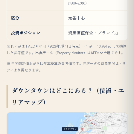
2,800–2,950）
区分
定番中心
投資ポジション
資産価値保全・ブランド力
※ 円/m²は 1 AED ≈ 44円（2026年7月11日時点）・1m² = 10.764 sq ft で換算
した参考値です。出典データ（Property Monitor）はAED/sq ft建てです。
※ 年間想定値上がりは年率換算の参考値です。元データの対象期間はエリ
アにより異なります。
ダウンタウンはどこにある？（位置・エ
リアマップ）