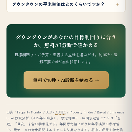
ダウンタウンの平米単価はどのくらいですか？
ダウンタウンがあなたの目標利回りに合う
か、無料AI診断で確かめる
目標利回り・ご予算・重視する立地を選ぶだけ。約10秒・登
録不要でAIが無料試算します。
無料で10秒・AI診断を始める →
出典：Property Monitor / DLD /
ADREC
/ Property Finder / Bayut / Eminence
Luxe 投資分析（2026年Q1時点）。想定利回り・年間想定値上がりは「想
定」「目安」を含む参考値です。年間想定値上がりは年率換算の参考値
で、元データの対象期間はエリアにより異なります。将来の成果や特定物