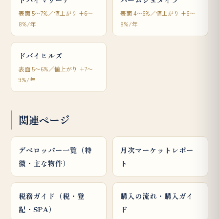
表面 5〜7%／値上がり +6〜
表面 4〜6%／値上がり +6〜
8%/年
8%/年
ドバイヒルズ
表面 5〜6%／値上がり +7〜
9%/年
関連ページ
デベロッパー一覧（特
月次マーケットレポー
徴・主な物件）
ト
税務ガイド（税・登
購入の流れ・購入ガイ
記・SPA）
ド