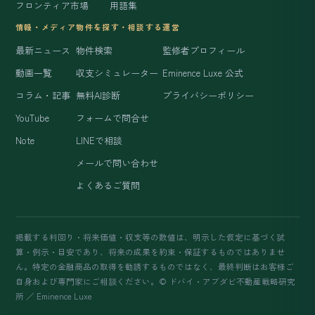
フロンティア市場
用語集
情報・メディア
物件を探す・相談する
運営
最新ニュース
物件検索
監修者プロフィール
動画一覧
収支シミュレーター
Eminence Luxe 公式
コラム・記事
無料AI診断
プライバシーポリシー
YouTube
フォームで問合せ
Note
LINEで相談
メールで問い合わせ
よくあるご質問
掲載する利回り・将来価値・収支等の数値は、明示した仮定に基づく試
算・例示・目安であり、将来の成果を約束・保証するものではありませ
ん。特定の金融商品の取得を勧誘するものではなく、最終判断はお客様ご
自身および専門家にご相談ください。© ドバイ・アブダビ不動産戦略研究
所 ／ Eminence Luxe