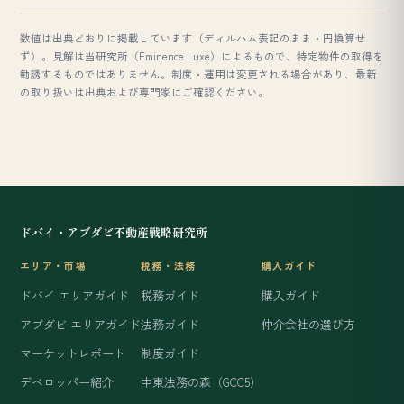
数値は出典どおりに掲載しています（ディルハム表記のまま・円換算せ
ず）。見解は当研究所（Eminence Luxe）によるもので、特定物件の取得を
勧誘するものではありません。制度・運用は変更される場合があり、最新
の取り扱いは出典および専門家にご確認ください。
ドバイ・アブダビ不動産戦略研究所
エリア・市場
税務・法務
購入ガイド
ドバイ エリアガイド
税務ガイド
購入ガイド
アブダビ エリアガイド
法務ガイド
仲介会社の選び方
マーケットレポート
制度ガイド
デベロッパー紹介
中東法務の森（GCC5）