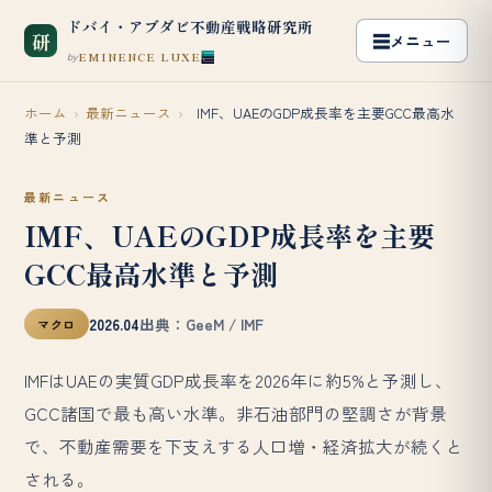
ドバイ・アブダビ不動産戦略研究所
研
EMINENCE LUXE
by
ホーム
›
最新ニュース
›
IMF、UAEのGDP成長率を主要GCC最高水
準と予測
最新ニュース
IMF、UAEのGDP成長率を主要
GCC最高水準と予測
2026.04
出典：GeeM / IMF
マクロ
IMFはUAEの実質GDP成長率を2026年に約5%と予測し、
GCC諸国で最も高い水準。非石油部門の堅調さが背景
で、不動産需要を下支えする人口増・経済拡大が続くと
される。