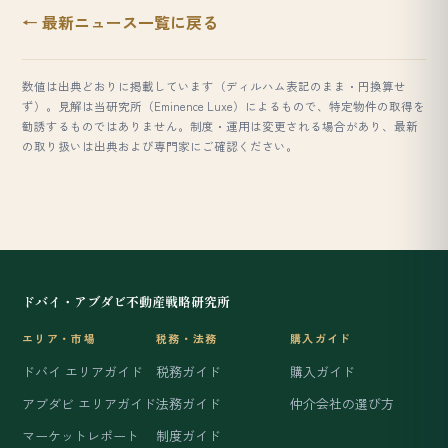
← 最新ニュース一覧に戻る
数値は出典どおりに掲載しています（ディルハム表記のまま・円換算せ
ず）。見解は当研究所（Eminence Luxe）によるもので、特定物件の取得を
勧誘するものではありません。制度・運用は変更される場合があり、最新
の取り扱いは出典および専門家にご確認ください。
ドバイ・アブダビ不動産戦略研究所
エリア・市場
税務・法務
購入ガイド
ドバイ エリアガイド
税務ガイド
購入ガイド
アブダビ エリアガイド
法務ガイド
仲介会社の選び方
マーケットレポート
制度ガイド