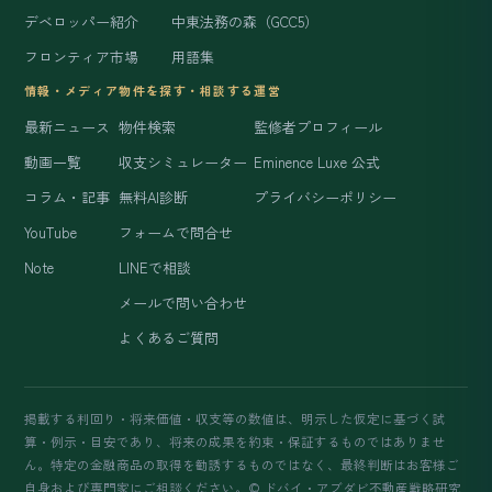
デベロッパー紹介
中東法務の森（GCC5）
フロンティア市場
用語集
情報・メディア
物件を探す・相談する
運営
最新ニュース
物件検索
監修者プロフィール
動画一覧
収支シミュレーター
Eminence Luxe 公式
コラム・記事
無料AI診断
プライバシーポリシー
YouTube
フォームで問合せ
Note
LINEで相談
メールで問い合わせ
よくあるご質問
掲載する利回り・将来価値・収支等の数値は、明示した仮定に基づく試
算・例示・目安であり、将来の成果を約束・保証するものではありませ
ん。特定の金融商品の取得を勧誘するものではなく、最終判断はお客様ご
自身および専門家にご相談ください。© ドバイ・アブダビ不動産戦略研究