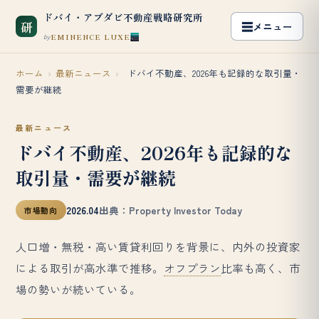
ドバイ・アブダビ不動産戦略研究所
研
EMINENCE LUXE
by
ホーム
›
最新ニュース
›
ドバイ不動産、2026年も記録的な取引量・
需要が継続
最新ニュース
ドバイ不動産、2026年も記録的な
取引量・需要が継続
2026.04
出典：Property Investor Today
市場動向
人口増・無税・高い賃貸利回りを背景に、内外の投資家
による取引が高水準で推移。
オフプラン
比率も高く、市
場の勢いが続いている。