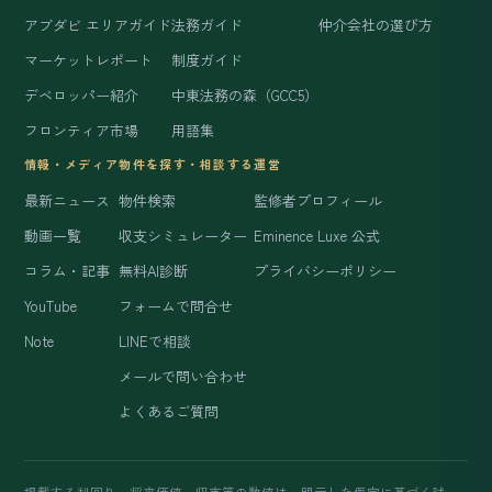
アブダビ エリアガイド
法務ガイド
仲介会社の選び方
マーケットレポート
制度ガイド
デベロッパー紹介
中東法務の森（GCC5）
フロンティア市場
用語集
情報・メディア
物件を探す・相談する
運営
最新ニュース
物件検索
監修者プロフィール
動画一覧
収支シミュレーター
Eminence Luxe 公式
コラム・記事
無料AI診断
プライバシーポリシー
YouTube
フォームで問合せ
Note
LINEで相談
メールで問い合わせ
よくあるご質問