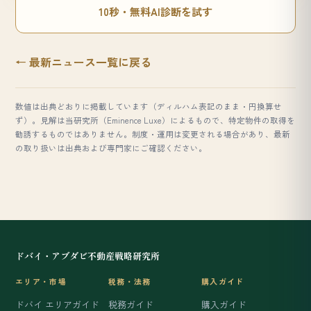
10秒・無料AI診断を試す
← 最新ニュース一覧に戻る
数値は出典どおりに掲載しています（ディルハム表記のまま・円換算せ
ず）。見解は当研究所（Eminence Luxe）によるもので、特定物件の取得を
勧誘するものではありません。制度・運用は変更される場合があり、最新
の取り扱いは出典および専門家にご確認ください。
ドバイ・アブダビ不動産戦略研究所
エリア・市場
税務・法務
購入ガイド
ドバイ エリアガイド
税務ガイド
購入ガイド