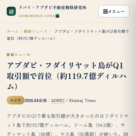
ドバイ・アブダビ不動産戦略研究所
研
EMINENCE LUXE
by
ホーム
›
最新ニュース
›
アブダビ・フダイリヤット島がQ1取引額で
首位（約119.7億ディルハム）
最新ニュース
アブダビ・フダイリヤット島がQ1
取引額で首位（約119.7億ディルハ
ム）
2026.04
出典：
ADREC
/ Khaleej Times
エリア
アブダビのQ1で最も取引額が大きかったのはフダイリヤ
ット島で約119.7億ディルハム。リーム島（94.5億）、サ
ディヤット島（88億）、ヤス島（55億超）が続いた。四