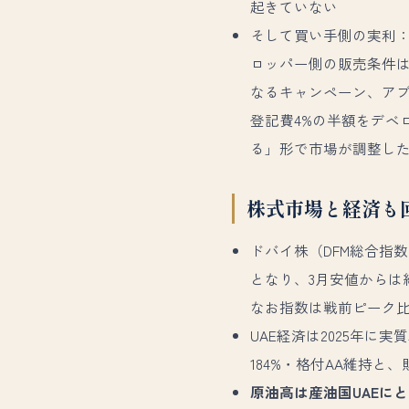
起きていない
そして買い手側の実利
ロッパー側の販売条件は
なるキャンペーン、アブ
登記費4%の半額をデベ
る」形で市場が調整し
株式市場と経済も
ドバイ株（DFM総合指
となり、3月安値からは約
なお指数は戦前ピーク比ま
UAE経済は2025年に実
184%・格付AA維持と、
原油高は産油国UAEに