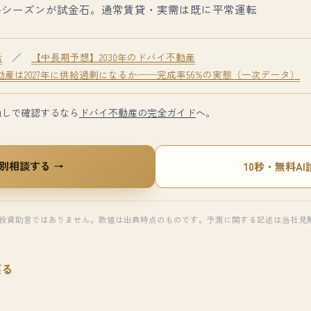
冬シーズンが試金石。通常賃貸・実需は既に平常運転
括
／
【中長期予想】2030年のドバイ不動産
動産は2027年に供給過剰になるか──完成率56%の実態（一次データ）
通しで確認するなら
ドバイ不動産の完全ガイド
へ。
別相談する →
10秒・無料A
投資助言ではありません。数値は出典時点のものです。予測に関する記述は当社見
戻る