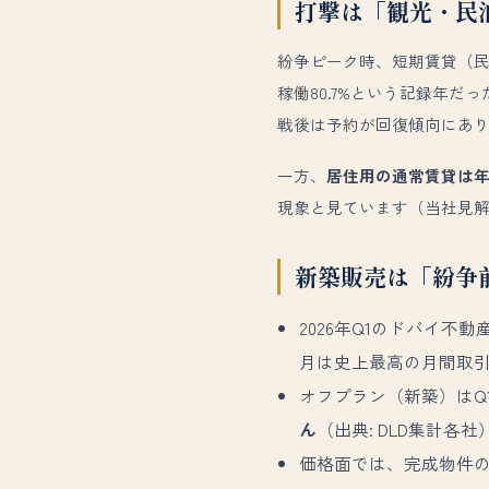
打撃は「観光・民
紛争ピーク時、短期賃貸（民泊
稼働80.7%という記録年だ
戦後は予約が回復傾向にあり
一方、
居住用の通常賃貸は
現象と見ています（当社見
新築販売は「紛争
2026年Q1のドバイ不動
月は史上最高の月間取
オフプラン（新築）はQ
ん
（出典: DLD集計各社
価格面では、完成物件