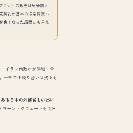
プラン）の販売は紛争前と
間契約が基本の通常賃貸へ
が良くなった局面
とも言え
に米・イラン両政府が停戦に合
）。一部で小競り合いは残るも
のある日本の外務省も6/25に
・オマーン・クウェートも同日