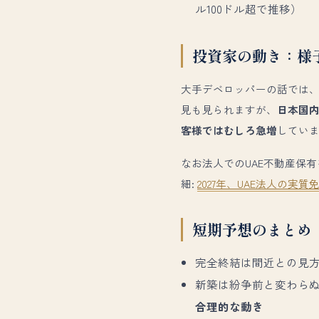
ル100ドル超で推移）
投資家の動き：様
大手デベロッパーの話では
見も見られますが、
日本国
客様ではむしろ急増
してい
なお法人でのUAE不動産保
細:
2027年、UAE法人の
短期予想のまとめ
完全終結は間近との見
新築は紛争前と変わら
合理的な動き