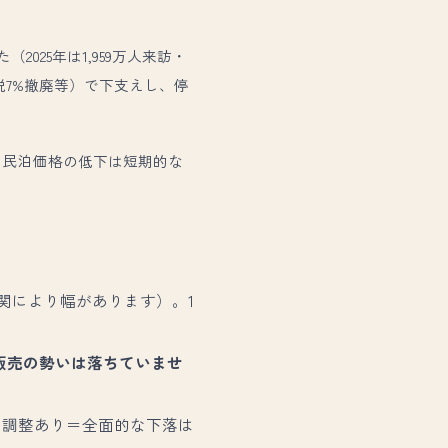
25年は1,959万人来訪・
税7%撤廃等）で下支えし、停
。民泊価格の低下は短期的な
機関により幅があります）。1
販売の勢いは落ちていませ
に調整あり＝全面的な下落は