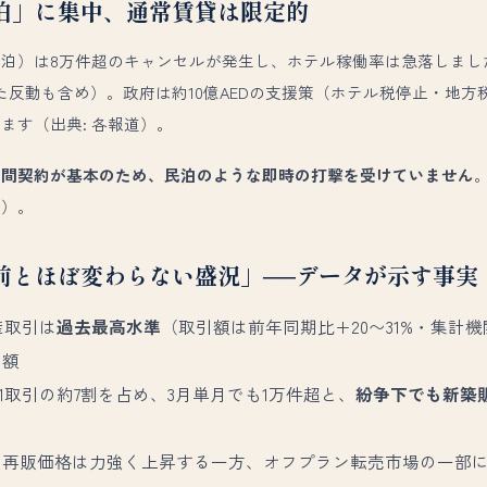
泊」に集中、通常賃貸は限定的
）は8万件超のキャンセルが発生し、ホテル稼働率は急落しました（20
った反動も含め）。政府は約10億AEDの支援策（ホテル税停止・地方
ます（出典: 各報道）。
年間契約が基本のため、民泊のような即時の打撃を受けていません
解）。
前とほぼ変わらない盛況」──データが示す事実
産取引は
過去最高水準
（取引額は前年同期比+20〜31%・集計
引額
1取引の約7割を占め、3月単月でも1万件超と、
紛争下でも新築
）
の再販価格は力強く上昇する一方、オフプラン転売市場の一部