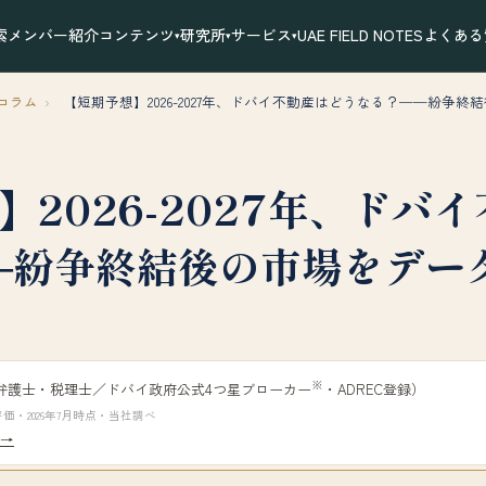
索
メンバー紹介
コンテンツ
研究所
サービス
UAE FIELD NOTES
よくある
▾
▾
▾
コラム
›
【短期予想】2026-2027年、ドバイ不動産はどうなる？──紛争
】2026-2027年、ドバ
─紛争終結後の市場をデー
※
弁護士・税理士／ドバイ政府公式4つ星ブローカー
・ADREC登録）
価・2026年7月時点・当社調べ
 →