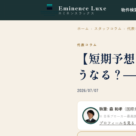
Eminence Luxe
物件検
エミネンスラックス
ホーム
›
スタッフコラム
›
代表
代表コラム
【短期予想
うなる？─
2026/07/07
執筆: 森 和孝
（国際
※ 日系ブローカー最高評
プロフィールを見る