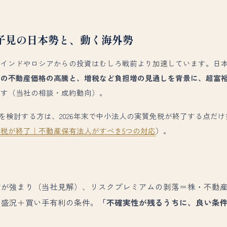
子見の日本勢と、動く海外勢
、インドやロシアからの投資はむしろ戦前より加速しています。日
内の不動産価格の高騰と、増税など負担増の見通しを背景に、超富
ます（当社の相談・成約動向）。
有を検討する方は、2026年末で中小法人の実質免税が終了する点だ
実質免税が終了｜不動産保有法人がすべき5つの対応
）。
方が強まり（当社見解）、リスクプレミアムの剥落＝株・不動
ぬ盛況＋買い手有利の条件。
「不確実性が残るうちに、良い条