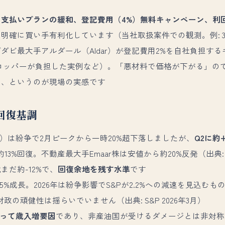
：
支払いプランの緩和、登記費用（4%）無料キャンペーン、利
明確に買い手有利化しています（当社取扱案件での観測。例: 3年
ダビ最大手アルダール（Aldar）が登記費用2%を自社負担す
ロッパーが負担した実例など）。「悪材料で価格が下がる」の
た、というのが現場の実感です
回復基調
数）は紛争で2月ピークから一時20%超下落しましたが、
Q2に約
13%回復。不動産最大手Emaar株は安値から約20%反発（出典:
だ約-12%で、
回復余地を残す水準
です
質5%成長。2026年は紛争影響でS&Pが2.2%への減速を見込む
財政の頑健性は揺らいでいません（出典: S&P 2026年3月）
とって歳入増要因
であり、非産油国が受けるダメージとは非対称