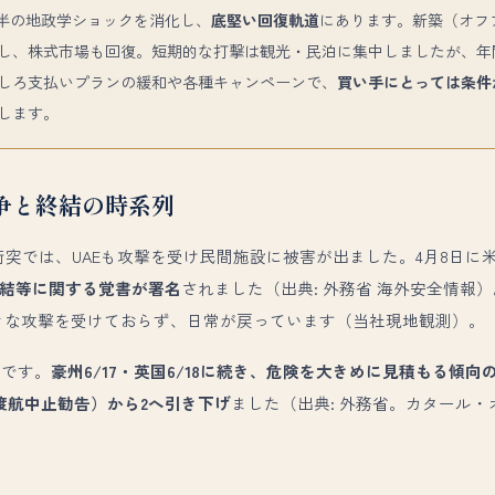
前半の地政学ショックを消化し、
底堅い回復軌道
にあります。新築（オフ
し、株式市場も回復。短期的な打撃は観光・民泊に集中しましたが、年
しろ支払いプランの緩和や各種キャンペーンで、
買い手にとっては条件
します。
争と終結の時系列
事衝突では、UAEも攻撃を受け民間施設に被害が出ました。4月8日
闘終結等に関する覚書が署名
されました（出典: 外務省 海外安全情報
大きな攻撃を受けておらず、日常が戻っています（当社現地観測）。
応です。
豪州6/17・英国6/18に続き、危険を大きめに見積もる傾向
（渡航中止勧告）から2へ引き下げ
ました（出典: 外務省。カタール