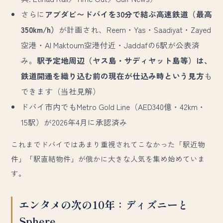
さらに
アブダビ〜ドバイを30分で結ぶ高速鉄道（最高
350km/h）
が計画され、Reem・Yas・Saadiyat・Zayed
空港・Al Maktoum空港付近・Jaddafの6駅が公表済
み。
駅予定地周辺（ヤス島・サディヤット島等）は、
鉄道開通を織り込む前の現在が仕込み時という見方
も
できます（当社見解）
ドバイ市内でもMetro Gold Line（AED340億・42km・
15駅）が2026年4月に承認済み
これまでドバイではあまり重視されてこなかった「駅近物
件」「駅直結物件」が俄かに大きな人気を集め始めていま
す。
エンタメの次の10年：ディズニーと
Sphere