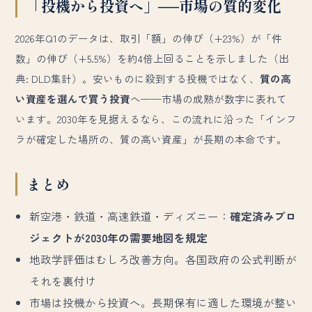
「投機から投資へ」──市場の質的変化
2026年Q1のデータは、取引「額」の伸び（+23%）が「件
数」の伸び（+5.5%）を約4倍上回ることを示しました（出
典: DLD集計）。安いものに殺到する投機ではなく、
質の高
い資産を選んで買う投資
へ——市場の成熟が数字に表れて
います。2030年を見据えるなら、この流れに沿った「インフ
ラが確定した場所の、質の高い資産」が長期の本命です。
まとめ
新空港・鉄道・高速鉄道・ディズニー：
確定済みプロ
ジェクトが2030年の需要地図を規定
地政学評価はむしろ改善方向。各国政府の公式判断が
それを裏付け
市場は投機から投資へ。長期保有に適した環境が整い