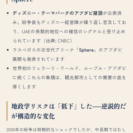
ディズニー・テーマパークのアブダビ建設
が公表済
み。紛争後もディズニー経営陣が繰り返し言及してお
り、UAEの長期的地位への確信のシグナルと受け止め
られています（出典: CNBC）
ラスベガスの次世代アリーナ「
Sphere
」のアブダビ
展開も発表されています
世界初のフェラーリ・ワールド、ルーブル・アブダビ
に続くこれらの集積は、観光都市としての需要の底を
厚くします
地政学リスクは「低下」した──逆説的だ
が構造的な変化
2026年の紛争は短期的なショックでしたが、中長期ではむし