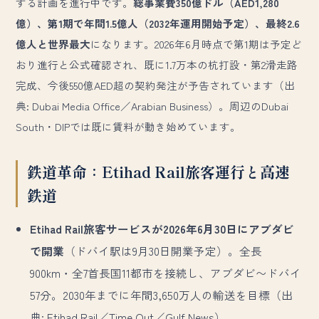
する計画を進行中です。
総事業費350億ドル（AED1,280
億）、第1期で年間1.5億人（2032年運用開始予定）、最終2.6
億人と世界最大
になります。2026年6月時点で第1期は予定ど
おり進行と公式確認され、既に1.7万本の杭打設・第2滑走路
完成、今後550億AED超の契約発注が予告されています（出
典: Dubai Media Office／Arabian Business）。周辺のDubai
South・DIPでは既に賃料が動き始めています。
鉄道革命：Etihad Rail旅客運行と高速
鉄道
Etihad Rail旅客サービスが2026年6月30日にアブダビ
で開業
（ドバイ駅は9月30日開業予定）。全長
900km・全7首長国11都市を接続し、アブダビ〜ドバイ
57分。2030年までに年間3,650万人の輸送を目標（出
典: Etihad Rail／Time Out／Gulf News）