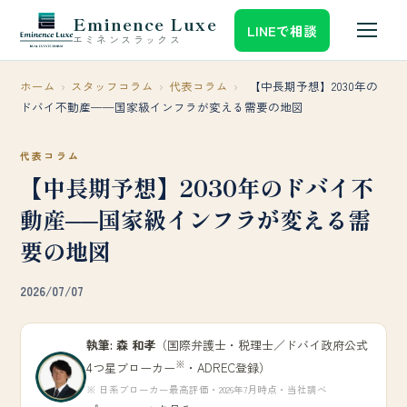
Eminence Luxe
LINEで相談
エミネンスラックス
ホーム
›
スタッフコラム
›
代表コラム
›
【中長期予想】2030年の
ドバイ不動産──国家級インフラが変える需要の地図
代表コラム
【中長期予想】2030年のドバイ不
動産──国家級インフラが変える需
要の地図
2026/07/07
執筆: 森 和孝
（国際弁護士・税理士／ドバイ政府公式
※
4つ星ブローカー
・ADREC登録）
※ 日系ブローカー最高評価・2026年7月時点・当社調べ