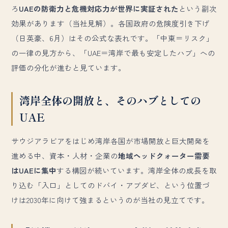
ろ
UAEの防衛力と危機対応力が世界に実証された
という副次
効果があります（当社見解）。各国政府の危険度引き下げ
（日英豪、6月）はその公式な表れです。「中東＝リスク」
の一律の見方から、「UAE＝湾岸で最も安定したハブ」への
評価の分化が進むと見ています。
湾岸全体の開放と、そのハブとしての
UAE
サウジアラビアをはじめ湾岸各国が市場開放と巨大開発を
進める中、資本・人材・企業の
地域ヘッドクォーター需要
はUAEに集中
する構図が続いています。湾岸全体の成長を取
り込む「入口」としてのドバイ・アブダビ、という位置づ
けは2030年に向けて強まるというのが当社の見立てです。