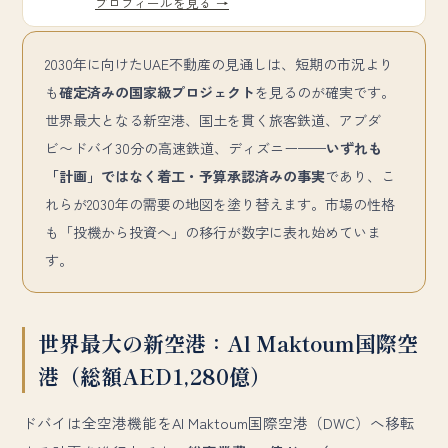
プロフィールを見る →
2030年に向けたUAE不動産の見通しは、短期の市況より
も
確定済みの国家級プロジェクト
を見るのが確実です。
世界最大となる新空港、国土を貫く旅客鉄道、アブダ
ビ〜ドバイ30分の高速鉄道、ディズニー——
いずれも
「計画」ではなく着工・予算承認済みの事実
であり、こ
れらが2030年の需要の地図を塗り替えます。市場の性格
も「投機から投資へ」の移行が数字に表れ始めていま
す。
世界最大の新空港：Al Maktoum国際空
港（総額AED1,280億）
ドバイは全空港機能をAl Maktoum国際空港（DWC）へ移転